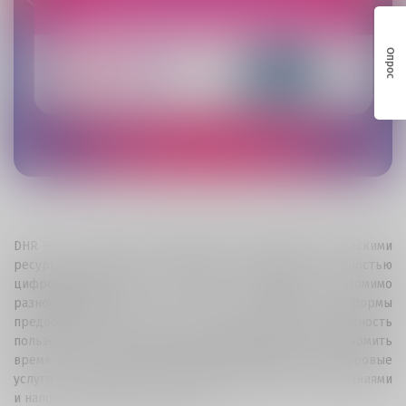
Опрос
DHR - это грузинская платформа управления человеческими
ресурсами, которая предлагает компаниям полностью
цифровизированный сервис управления. Помимо
разнообразных услуг, HR & Payroll система платформы
предоставляет малым и средним бизнесам возможность
пользоваться упрощенными HR процессами, экономить
время и получать высококвалифицированные цифровые
услуги в соответствии с государственными регулированиями
и налоговыми обязательствами.