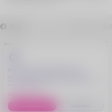
Частные лица
Бизнес
О Компании
Использование куки-файлов (cookies)
Дополнительная информация
Для надлежащего функционирования веб-страницы, его
улучшения и предоставления вам интересных предложений мы
используем куки-файлы.
Свяжись с нами
Детальная информация
Идентификационные данные
Подтверждение
Управление
2026 Cellfie, Все права защищены