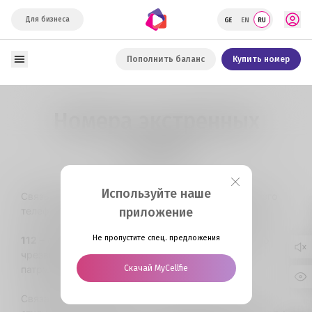
Для бизнеса
Пополнить баланс
Купить номер
Номера экстренных
служб
Используйте наше
Связь со Службой неотложной помощи с мобильного
телефона
бесплатная,
приложение
без набора индекса и кода.
Не пропустите спец. предложения
112
– специальный номер для связи со Службой по
чрезвычайным ситуациям (пожарная, скорая,
патрульная полиция и т.д.).
Скачай MyCellfie
Связаться можно даже в случае двустороннего