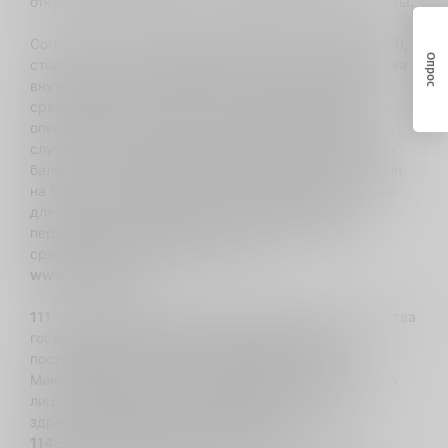
отключения номера, и если в телефоне нет SIM карты.
Согласно Постановлению Правительства Грузии #660,
Опрос
стоимость услуг (предназначенная для Министерства
внутренних дел) составляет 0,40 ₾, и эта сумма
срезается ежемесячно со всех номеров мобильных
операторов. Уплата стоимости производится в том
случае, если сумма, израсходованная с мобильного
баланса на протяжении месяца, превышает 5 ₾. Если
на балансе номера не окажется достаточной суммы
для оплаты стоимости услуги, задолженность
перейдет на следующий месяц и будет удержана
сразу же по пополнению баланса.
www.112.gov.ge
111
– временный номер горячей линии ЮЛПП Агентства
государственной заботы и оказания помощи
пострадавшим, жертвам траффикинга и детям
Министерства по делам вынужденно перемещенных
лиц с оккупированных территорий, труда,
здравоохранения и социальной защиты Грузии
114 –
номер Аварийной службы газа