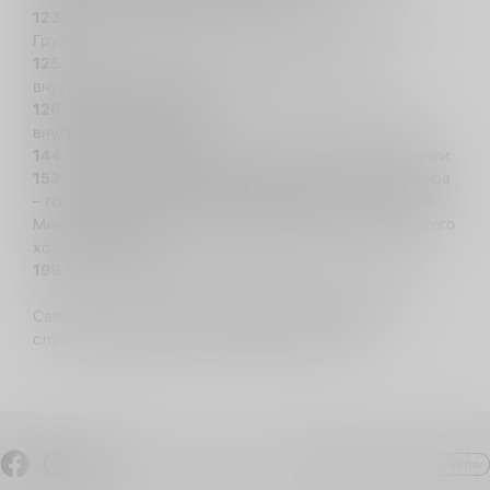
123
– номер Государственной Службы безопасности
Грузии
125
– номер Охранной полиции Министерства
внутренних дел Грузии
126
– номер Генеральной Инспекции Министерства
внутренних дел Грузии
144
– единый номер правительственной горячей линии
153
– номер Департамента природоохранного надзора
– государственного подведомственного учреждения
Министерства охраны окружающей среды и сельского
хозяйства Грузии
199
– номер Службы государственного инспектора
Связаться по указанным номерам можно даже в
случае двустороннего отключения номера.