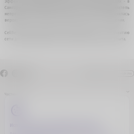
Эффект обновления уже заметен в отдельных локациях - в
Самгори и муниципалитете Каспи, где средний показатель
непрерывности звонков улучшился на 0,26%, снизилась
вероятность сбоев и повысилась стабильность соединения.
Cellfie Mobile продолжает системную работу по развитию
сети для дальнейшего улучшения пользовательского опыта.
Частные лица
Бизнес
О Компании
Использование куки-файлов (cookies)
Дополнительная информация
Для надлежащего функционирования веб-страницы, его