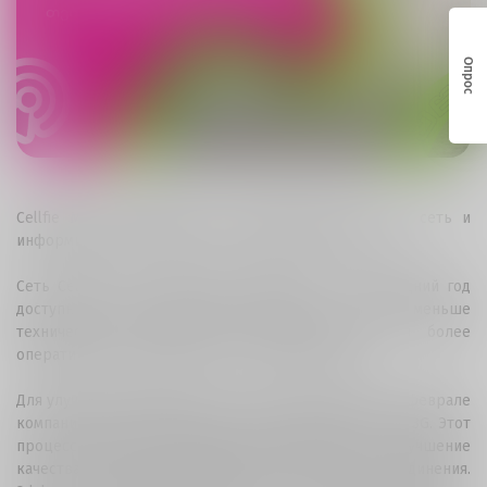
Опрос
Cellfie Mobile продолжает совершенствовать свою сеть и
информировать абонентов о достигнутом прогрессе.
Сеть Cellfie стала ещё более надёжной - за последний год
доступность сети увеличилась на 28%, что означает меньше
технических сбоев, более стабильную связь и более
оперативное реагирование в случае неполадок.
Для улучшения ежедневного опыта пользователей в феврале
компания также провела частотное обновление сети 3G. Этот
процесс включает повышение стабильности сети, улучшение
качества звонков и минимизацию риска обрыва соединения.