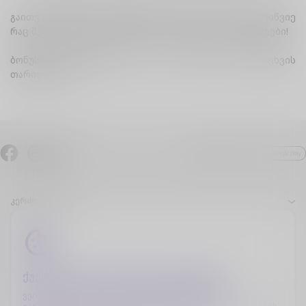
გაითვალისწინე, რომ ბონუსები ჯამდება. ასე რომ, მოიწვიე
რაც შეიძლება მეტი მეგობარი და დააგროვე მეგაბაიტები!
ბონუსის მოქმედების ვადა: 30 დღე ბოლო დარიცხვის
თარიღიდან.
კერძო პირები
ბიზნესი
კომპანიის შესახებ
ქუქი-ფაილების (cookies) გამოყენება
დამატებითი ინფორმაცია
ვებგვერდის გამართული ფუნქციონირების, მისი