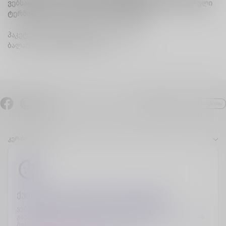
ვებსაიტიდან -
cellfie.ge
და თვითმომსახურების ციფრული
ტერმინალებიდან (სელფის მაღაზიებში).
პაკეტების მოქმედების ვადა:
14 დღე
ბალანსის შემოწმება:
*106#
კერძო პირები
ბიზნესი
კომპანიის შესახებ
ქუქი-ფაილების (cookies) გამოყენება
დამატებითი ინფორმაცია
ვებგვერდის გამართული ფუნქციონირების, მისი
გაუმჯობესებისა და თქვენთვის საინტერესო შეთავაზებების
მოსაწოდებლად ვიყენებთ ქუქი-ფაილებს.
დაგვიკავშირდი