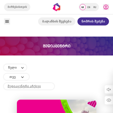
ბიზნესისთვის
ბალანსის შევსება
ნომრის შეძენა
ᲛᲔᲓᲘᲐᲪᲔᲜᲢᲠᲘ
წელი
თვე
მედიაცენტრი არქივი